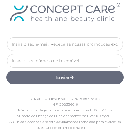
Enviar
R. Maria Ondina Braga 10, 4715-586 Braga
NIF: 508356016
Número De Registo do estabelecimento na ERS: E143138
Número de Licença de Funcionamento na ERS: 16925/2019
A Clínica Concept Care está devidamente licenciada para exercer as
suas funções em medicina estética