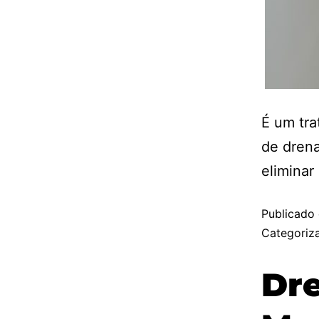
É um tra
de drena
eliminar
Publicado
Categori
Dre