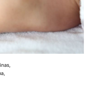
inas,
ma,