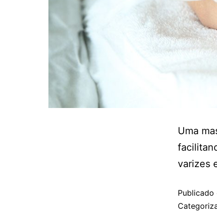
Uma mass
facilita
varizes 
Publicado
Categori