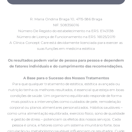
R. Maria Ondina Braga 10, 4715-586 Braga
NIF: 508356016
Número De Registo do estabelecimento na ERS: E143138
Número de Licença de Funcionamento na ERS: 16925/2019
A Clínica Concept Care está devidamente licenciada para exercer as
suas funções em medicina estética
Os resultados podem variar de pessoa para pessoa e dependem
de fatores individuais e do cumprimento das recomendações.
A Base para o Sucesso dos Nossos Tratamentos
Para que qualquer tratamento de estética, estética avançada ou
nutrição tenha os melhores resultados, é essencial que esteja em boas
condições de saúde. Um organismo equilibrado responde de forma
mais positiva a intervenções como cuidados de pele, remodelação
corporal ou planos alimentares personalizados. Hábitos saudáveis –
como uma alimentação equilibrada, exercício físico, sono de qualidade
e gestão de stress – potenciam os efeitos dos nossos serviços. Cada
pessoa é única, e fatores como um sistema imunitário forte, boa
circulação ou metabolismo saudável influenciam os resultados. Cuide