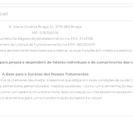
R. Maria Ondina Braga 10, 4715-586 Braga
NIF: 508356016
úmero De Registo do estabelecimento na ERS: E143138
mero de Licença de Funcionamento na ERS: 16925/2019
está devidamente licenciada para exercer as suas funções em medicina estética
 para pessoa e dependem de fatores individuais e do cumprimento das
A Base para o Sucesso dos Nossos Tratamentos
nha os melhores resultados, é essencial que esteja em boas condições de saúd
 alimentares personalizados. Hábitos saudáveis – como uma alimentação equilib
res como um sistema imunitário forte, boa circulação ou metabolismo saudável in
s tratamentos para uma transformação duradoura e visível!