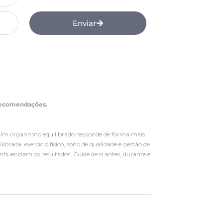
Enviar
 recomendações.
e. Um organismo equilibrado responde de forma mais
rada, exercício físico, sono de qualidade e gestão de
fluenciam os resultados. Cuide de si antes, durante e