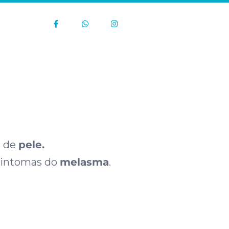
s de
pele.
 sintomas do
melasma
.