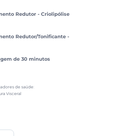
mento Redutor - Criolipólise
mento Redutor/Tonificante -
sagem de 30 minutos
icadores de saúde:
ra Visceral