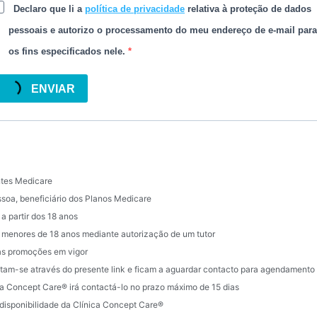
Declaro que li a
política de privacidade
relativa à proteção de dados
pessoais e autorizo o processamento do meu endereço de e-mail para
os fins especificados nele.
ENVIAR
ntes Medicare
ssoa, beneficiário dos Planos Medicare
 a partir dos 18 anos
es menores de 18 anos mediante autorização de um tutor
as promoções em vigor
stam-se através do presente link e ficam a aguardar contacto para agendamento 
ica Concept Care® irá contactá-lo no prazo máximo de 15 dias
 disponibilidade da Clínica Concept Care®