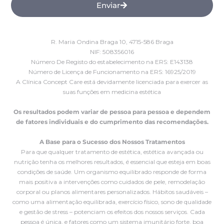
Enviar
R. Maria Ondina Braga 10, 4715-586 Braga
NIF: 508356016
Número De Registo do estabelecimento na ERS: E143138
Número de Licença de Funcionamento na ERS: 16925/2019
A Clínica Concept Care está devidamente licenciada para exercer as
suas funções em medicina estética
Os resultados podem variar de pessoa para pessoa e dependem
de fatores individuais e do cumprimento das recomendações.
A Base para o Sucesso dos Nossos Tratamentos
Para que qualquer tratamento de estética, estética avançada ou
nutrição tenha os melhores resultados, é essencial que esteja em boas
condições de saúde. Um organismo equilibrado responde de forma
mais positiva a intervenções como cuidados de pele, remodelação
corporal ou planos alimentares personalizados. Hábitos saudáveis –
como uma alimentação equilibrada, exercício físico, sono de qualidade
e gestão de stress – potenciam os efeitos dos nossos serviços. Cada
pessoa é única, e fatores como um sistema imunitário forte, boa