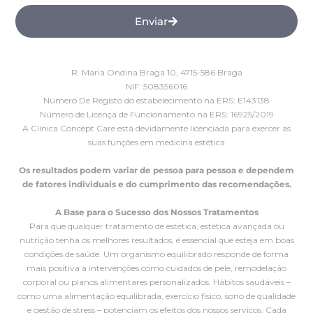
Enviar
R. Maria Ondina Braga 10, 4715-586 Braga
NIF: 508356016
Número De Registo do estabelecimento na ERS: E143138
Número de Licença de Funcionamento na ERS: 16925/2019
A Clínica Concept Care está devidamente licenciada para exercer as
suas funções em medicina estética
Os resultados podem variar de pessoa para pessoa e dependem
de fatores individuais e do cumprimento das recomendações.
A Base para o Sucesso dos Nossos Tratamentos
Para que qualquer tratamento de estética, estética avançada ou
nutrição tenha os melhores resultados, é essencial que esteja em boas
condições de saúde. Um organismo equilibrado responde de forma
mais positiva a intervenções como cuidados de pele, remodelação
corporal ou planos alimentares personalizados. Hábitos saudáveis –
como uma alimentação equilibrada, exercício físico, sono de qualidade
e gestão de stress – potenciam os efeitos dos nossos serviços. Cada