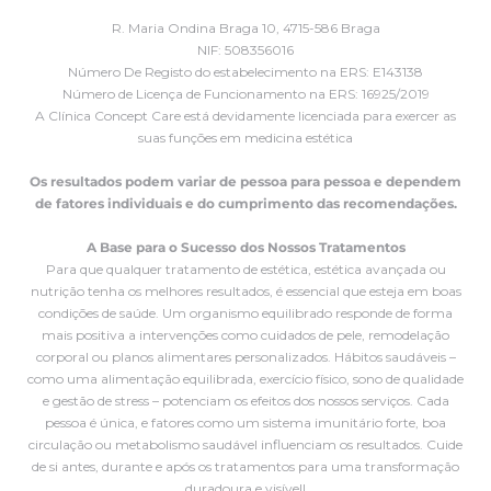
R. Maria Ondina Braga 10, 4715-586 Braga
NIF: 508356016
Número De Registo do estabelecimento na ERS: E143138
Número de Licença de Funcionamento na ERS: 16925/2019
A Clínica Concept Care está devidamente licenciada para exercer as
suas funções em medicina estética
Os resultados podem variar de pessoa para pessoa e dependem
de fatores individuais e do cumprimento das recomendações.
A Base para o Sucesso dos Nossos Tratamentos
Para que qualquer tratamento de estética, estética avançada ou
nutrição tenha os melhores resultados, é essencial que esteja em boas
condições de saúde. Um organismo equilibrado responde de forma
mais positiva a intervenções como cuidados de pele, remodelação
corporal ou planos alimentares personalizados. Hábitos saudáveis –
como uma alimentação equilibrada, exercício físico, sono de qualidade
e gestão de stress – potenciam os efeitos dos nossos serviços. Cada
pessoa é única, e fatores como um sistema imunitário forte, boa
circulação ou metabolismo saudável influenciam os resultados. Cuide
de si antes, durante e após os tratamentos para uma transformação
duradoura e visível!