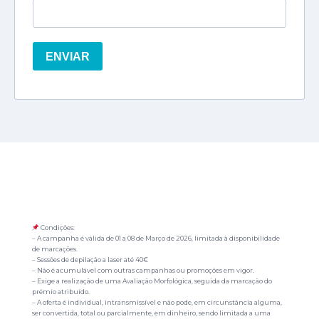
Condições:
– A campanha é válida de 01 a 08 de Março de 2026, limitada à disponibilidade
de marcações.
– Sessões de depilação a laser até 40€
– Não é acumulável com outras campanhas ou promoções em vigor.
– Exige a realização de uma Avaliação Morfológica, seguida da marcação do
prémio atribuído.
– A oferta é individual, intransmissível e não pode, em circunstância alguma,
ser convertida, total ou parcialmente, em dinheiro, sendo limitada a uma