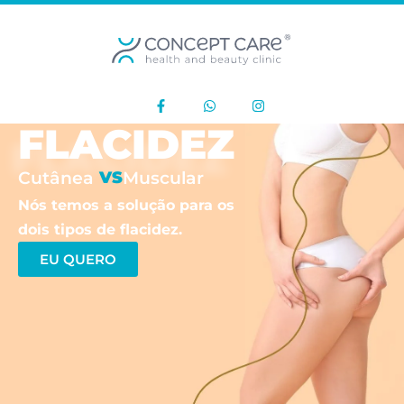
FLACIDEZ
Cutânea
VS
Muscular
Nós temos a solução para os
dois tipos de flacidez.
EU QUERO