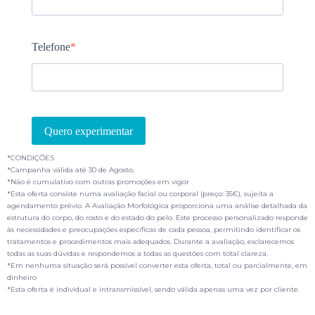
*CONDIÇÕES
*Campanha válida até 30 de Agosto,
*Não é cumulativo com outras promoções em vigor
*Esta oferta consiste numa avaliação facial ou corporal (preço: 35€), sujeita a
agendamento prévio. A Avaliação Morfológica proporciona uma análise detalhada da
estrutura do corpo, do rosto e do estado do pelo. Este processo personalizado responde
às necessidades e preocupações específicas de cada pessoa, permitindo identificar os
tratamentos e procedimentos mais adequados. Durante a avaliação, esclarecemos
todas as suas dúvidas e respondemos a todas as questões com total clareza.
*Em nenhuma situação será possível converter esta oferta, total ou parcialmente, em
dinheiro
*Esta oferta é individual e intransmissível, sendo válida apenas uma vez por cliente.