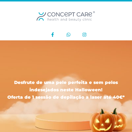
Desfrute de uma pele perfeita e sem pelos
indesejados neste Halloween!
Oferta de 1 sessão de depilação a laser até 40€*