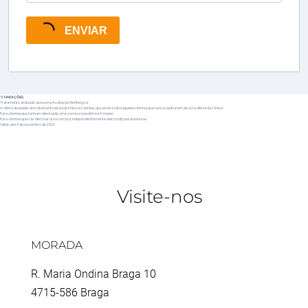
ENVIAR
*
CONDIÇÕES
Tratamento atribuído após uma Avaliação Morfológica.
A oferta da sessão de tratamento será para Novos Clientes, que serão todos aqueles clientes que nunca usufruíram de uma oferta da Clinica
Para clientes que tenham efectuado uma compra nos últimos 6 meses
Para clientes que irão efectuar uma compra, independentemente das condições anteriores
Válido até 6 de novembro de 2025
EM TRATAMENTOS DE CORPO, ROSTO E
DEPILAÇÃO A LASER*
Visite-nos
MORADA
R. Maria Ondina Braga 10
4715-586 Braga