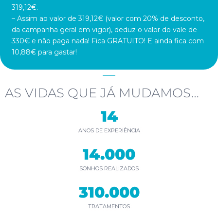
319,12€.
– Assim ao valor de 319,12€ (valor com 20% de desconto,
da campanha geral em vigor), deduz o valor do vale de
330€ e não paga nada! Fica GRATUITO! E ainda fica com
10,88€ para gastar!
AS VIDAS QUE JÁ MUDAMOS…
14
ANOS DE EXPERIÊNCIA
14.000
SONHOS REALIZADOS
310.000
TRATAMENTOS