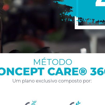
MÉTODO
ONCEPT CARE® 36
Um plano exclusivo composto por: