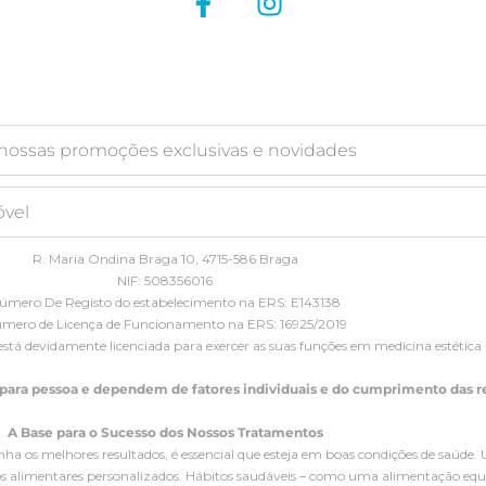
R. Maria Ondina Braga 10, 4715-586 Braga
NIF: 508356016
úmero De Registo do estabelecimento na ERS: E143138
mero de Licença de Funcionamento na ERS: 16925/2019
está devidamente licenciada para exercer as suas funções em medicina estética
 para pessoa e dependem de fatores individuais e do cumprimento das
A Base para o Sucesso dos Nossos Tratamentos
nha os melhores resultados, é essencial que esteja em boas condições de saúd
 alimentares personalizados. Hábitos saudáveis – como uma alimentação equilib