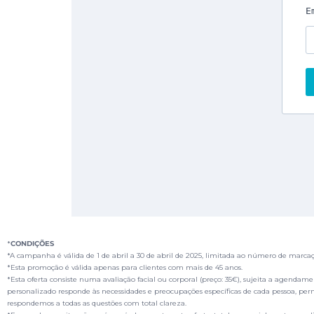
*
CONDIÇÕES
*A campanha é válida de
1 de abril a 30 de abril de 2025
, limitada ao número de marcaçõ
*Esta promoção é válida apenas para clientes com mais de 45 anos.
*Esta oferta consiste numa avaliação facial ou corporal (preço: 35€), sujeita a agendam
personalizado responde às necessidades e preocupações específicas de cada pessoa, per
respondemos a todas as questões com total clareza.