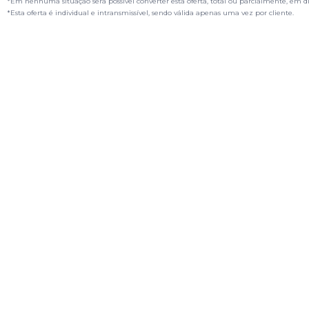
*Em nenhuma situação será possível converter esta oferta, total ou parcialmente, em d
*Esta oferta é individual e intransmissível, sendo válida apenas uma vez por cliente.